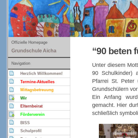
Offizielle Homepage
“90 beten f
Grundschule Aicha
Navigation
Unter diesem Mott
90 Schulkinder) 
Herzlich Willkommen!
Pfarrei St. Peter
Termine-Aktuelles
Grundschülern vor
Mittagsbetreuung
Ein Anfang wurd
Wir
gemacht. Hier dur
Elternbeirat
schließlich symbol
Förderverein
BISS
Schulprofil