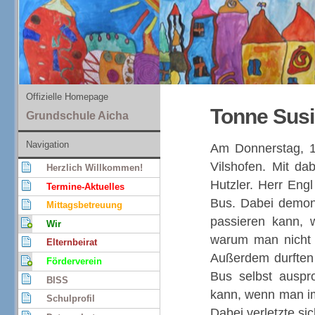
Offizielle Homepage
Tonne Susi
Grundschule Aicha
Navigation
Am Donnerstag, 1
Vilshofen. Mit da
Herzlich Willkommen!
Hutzler. Herr Eng
Termine-Aktuelles
Bus. Dabei demons
Mittagsbetreuung
passieren kann,
Wir
warum man nicht v
Elternbeirat
Außerdem durften 
Förderverein
Bus selbst auspr
BISS
kann, wenn man im
Schulprofil
Dabei verletzte si